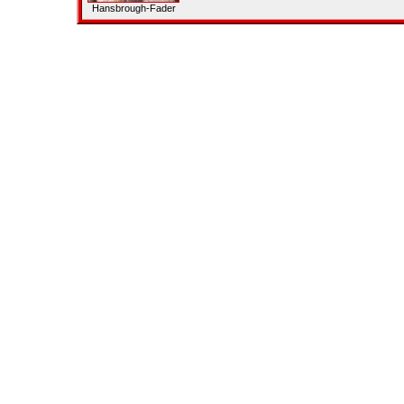
Hansbrough-Fader